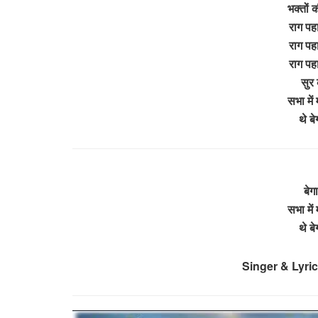
भक्तों 
राग पहा
राग पहा
राग पहा
सुर 
सभा में
थे ब
बेग
सभा में
थे ब
Singer & Lyri