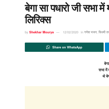
बेगा सा पधारो जी सभा म
लिरिक्स
by
Shekhar Mourya
12/02/2020
in
गणेश भजन
,
फिल्मी त
Share on WhatsApp
बेग
सभा में
थे ब