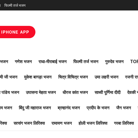
न
फिल्मी तर्ज भजन
IPHONE APP
ाँ भजन
गणेश भजन
राधा-मीराबाई भजन
फिल्मी तर्ज भजन
गुरुदेव भजन
TOP
ोमी जी भजन
मुकेश बागड़ा भजन
चित्र विचित्र भजन
उमा लहरी भजन
रजनी र
 पांडेय भजन
उपासना मेहता भजन
धीरज कांत भजन
साध्वी पूर्णिमा दीदी
देवकी 
ूपम भजन
बिंदु जी महाराज भजन
ब्रम्हानंद भजन
प्रदीप के भजन
जैन भजन
िक्स
सत्संग भजन लिरिक्स
रामायण भजन
होली भजन लिरिक्स
गरबा लिरिक्स