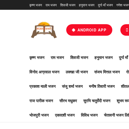
कृष्ण भजन
राम भजन
शिवजी भजन
हनुमान भजन
दुर्गा माँ भजन
गणेश भज
ANDROID APP
कृष्ण भजन
राम भजन
शिवजी भजन
हनुमान भजन
दुर्गा म
विनोद अग्रवाल भजन
लक्खा जी भजन
संजय मित्तल भजन
र
प्रकाश माली भजन
संजू शर्मा भजन
मनीष तिवारी भजन
शीतल
राज पारीक भजन
सौरभ मधुकर
सुरभि चतुर्वेदी भजन
शुभम र
भोजपुरी भजन
एकादशी भजन
विविध भजन
चेतावनी भजन लिर