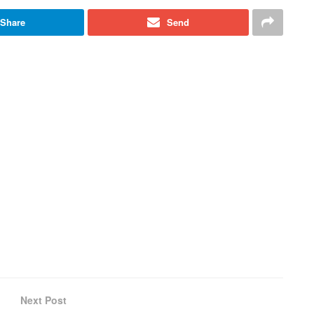
Share
Send
Next Post