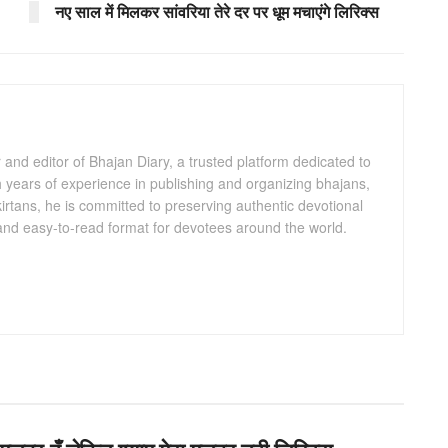
नए साल में मिलकर सांवरिया तेरे दर पर धूम मचाएंगे लिरिक्स
and editor of Bhajan Diary, a trusted platform dedicated to
th years of experience in publishing and organizing bhajans,
kirtans, he is committed to preserving authentic devotional
 and easy-to-read format for devotees around the world.