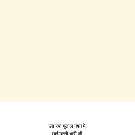
उड़ रया गुलाल गगन में,
छाई मस्ती भारी जी,