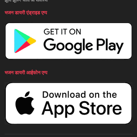
भजन डायरी एंड्राइड एप्प
भजन डायरी आईफोन एप्प