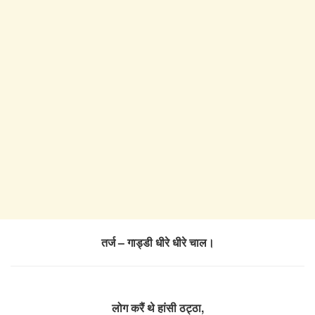
तर्ज – गाड्डी धीरे धीरे चाल।
लोग करैं थे हांसी ठट्ठा,