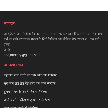
स्वागतम
सर्वश्रेष्ठ भजन लिरिक्स वेबसाइट 'भजन डायरी' पर आपका हार्दिक अभिनन्दन है। आप
यहाँ पर सभी प्रकार के भजनों के हिंदी लिरिक्स और वीडियो देख सकते है। जय श्री
कृष्णा।
संपर्क -
bhajandiary@gmail.com
नवीनतम भजन
महाकाल रटते रटते मेरी उम्र बीत जाए लिरिक्स
राधा नाम लेते लेते मेरी उम्र बीत जाए लिरिक्स
दुनिया में महादेव देव है निराले लिरिक्स
चालो चालो साथीड़ो खाटू धाम रे लिरिक्स
झूला झूलण चालो ओ साँवरिया