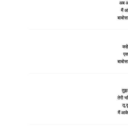
अब औ
मैं
बाबोस
कहे
एक 
बाबोस
तुझ 
तेरी भक
तू 
मैं आ