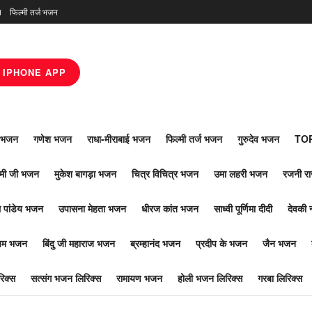
न
फिल्मी तर्ज भजन
IPHONE APP
ाँ भजन
गणेश भजन
राधा-मीराबाई भजन
फिल्मी तर्ज भजन
गुरुदेव भजन
TOP
ोमी जी भजन
मुकेश बागड़ा भजन
चित्र विचित्र भजन
उमा लहरी भजन
रजनी र
 पांडेय भजन
उपासना मेहता भजन
धीरज कांत भजन
साध्वी पूर्णिमा दीदी
देवकी 
ूपम भजन
बिंदु जी महाराज भजन
ब्रम्हानंद भजन
प्रदीप के भजन
जैन भजन
िक्स
सत्संग भजन लिरिक्स
रामायण भजन
होली भजन लिरिक्स
गरबा लिरिक्स