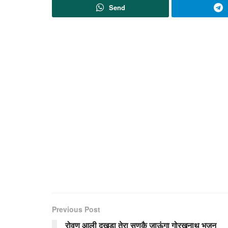
Send
Previous Post
रोवण आली दुखड़ा तेरा सुणकै जाऊंगा गोरखनाथ भजन