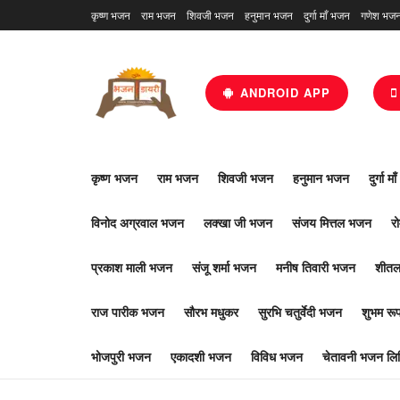
कृष्ण भजन
राम भजन
शिवजी भजन
हनुमान भजन
दुर्गा माँ भजन
गणेश भज
ANDROID APP
कृष्ण भजन
राम भजन
शिवजी भजन
हनुमान भजन
दुर्गा म
विनोद अग्रवाल भजन
लक्खा जी भजन
संजय मित्तल भजन
र
प्रकाश माली भजन
संजू शर्मा भजन
मनीष तिवारी भजन
शीतल
राज पारीक भजन
सौरभ मधुकर
सुरभि चतुर्वेदी भजन
शुभम र
भोजपुरी भजन
एकादशी भजन
विविध भजन
चेतावनी भजन लिर