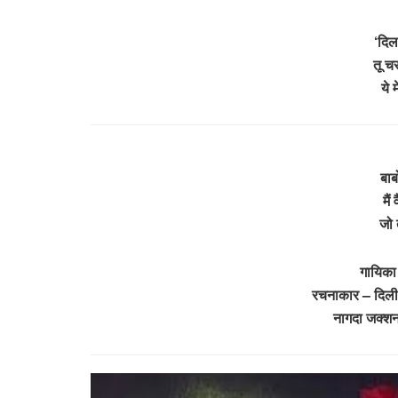
‘दिलब
तू चर
ये 
बाब
मैं
जो 
गायिका 
रचनाकार – दिली
नागदा जक्श