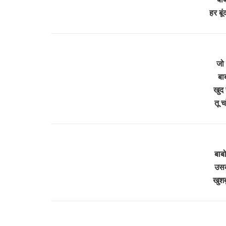
हर बू
जो 
बा
खुद 
तू 
बाब
उसक
खुशब