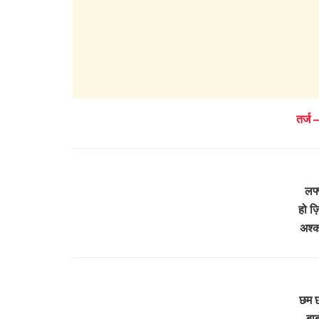
तर्ज –
लफ्
हो ज़
अश्क
छम छ
बा