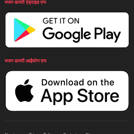
भजन डायरी एंड्राइड एप्प
भजन डायरी आईफोन एप्प