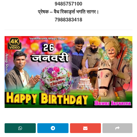
9485757100
प्रेषक – वैध रिकार्ड्स भगति सागर।
7988383418