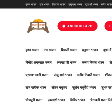
कृष्ण भजन
राम भजन
शिवजी भजन
हनुमान भजन
दुर्गा माँ भजन
गणेश भज
ANDROID APP
कृष्ण भजन
राम भजन
शिवजी भजन
हनुमान भजन
दुर्गा म
विनोद अग्रवाल भजन
लक्खा जी भजन
संजय मित्तल भजन
र
प्रकाश माली भजन
संजू शर्मा भजन
मनीष तिवारी भजन
शीतल
राज पारीक भजन
सौरभ मधुकर
सुरभि चतुर्वेदी भजन
शुभम र
भोजपुरी भजन
एकादशी भजन
विविध भजन
चेतावनी भजन लिर