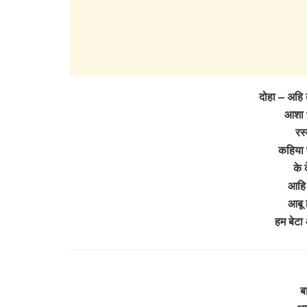
दोहा – अहि 
आशा भ
रस
कहिया ए
के 
आहि 
आबू 
हम बेटा
ब