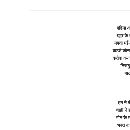
महिमा आह
घुइर के 
ममता मई 
कटते कोना
कतेक कनाब
निसठु
बा
हम नै म
चाही ने 
मोन के मं
भक्त क