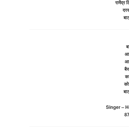
रामेंद्र 
दरसन
बा
ब
आस
आब
बै
का
कोर
बा
Singer – 
8