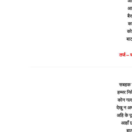
आस
आब
बै
का
कोर
बा
तर्ज –
सबहक ब
हम्मर निव
कोन गल्
देखु न अम
अहि के प
आहाँ छ
बा