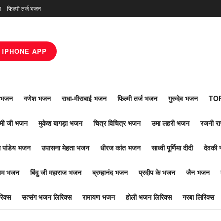
न
फिल्मी तर्ज भजन
IPHONE APP
ाँ भजन
गणेश भजन
राधा-मीराबाई भजन
फिल्मी तर्ज भजन
गुरुदेव भजन
TOP
ोमी जी भजन
मुकेश बागड़ा भजन
चित्र विचित्र भजन
उमा लहरी भजन
रजनी र
 पांडेय भजन
उपासना मेहता भजन
धीरज कांत भजन
साध्वी पूर्णिमा दीदी
देवकी 
ूपम भजन
बिंदु जी महाराज भजन
ब्रम्हानंद भजन
प्रदीप के भजन
जैन भजन
िक्स
सत्संग भजन लिरिक्स
रामायण भजन
होली भजन लिरिक्स
गरबा लिरिक्स