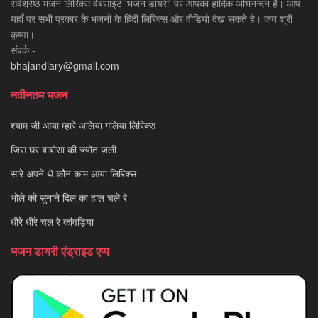
सर्वश्रेष्ठ भजन लिरिक्स वेबसाइट 'भजन डायरी' पर आपका हार्दिक अभिनन्दन है। आप
यहाँ पर सभी प्रकार के भजनों के हिंदी लिरिक्स और वीडियो देख सकते है। जय श्री
कृष्णा।
संपर्क -
bhajandiary@gmail.com
नवीनतम भजन
श्याम जी आया म्हारे अलिया गलिया लिरिक्स
जिस घर बाबोसा की ज्योत जली
सारे अपने थे कौन काम आया लिरिक्स
भोले को सुनाने दिल का हाल चले रे
धीरे धीरे चल रे कांवड़िया
भजन डायरी एंड्राइड एप्प