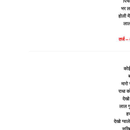
पिच
भर ल
होली म
ला
तर्ज 
कोई
ब
मारो 
राधा को
देखो
लाल ग
हर
देखो ग्वा
सखिय