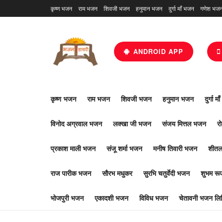
कृष्ण भजन
राम भजन
शिवजी भजन
हनुमान भजन
दुर्गा माँ भजन
गणेश भज
ANDROID APP
कृष्ण भजन
राम भजन
शिवजी भजन
हनुमान भजन
दुर्गा म
विनोद अग्रवाल भजन
लक्खा जी भजन
संजय मित्तल भजन
र
प्रकाश माली भजन
संजू शर्मा भजन
मनीष तिवारी भजन
शीतल
राज पारीक भजन
सौरभ मधुकर
सुरभि चतुर्वेदी भजन
शुभम र
भोजपुरी भजन
एकादशी भजन
विविध भजन
चेतावनी भजन लिर