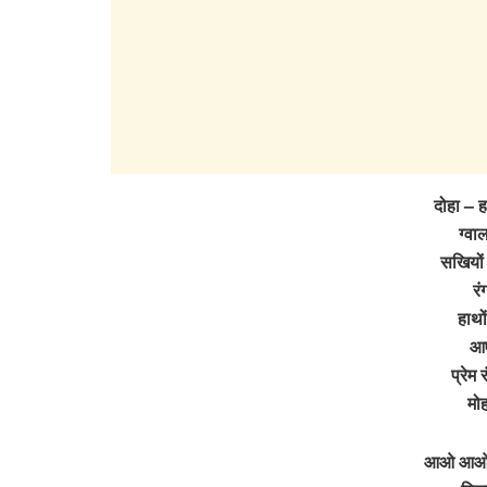
दोहा – ह
ग्वा
सखियों
रं
हाथों
आए
प्रेम 
मोह
आओ आओ आ