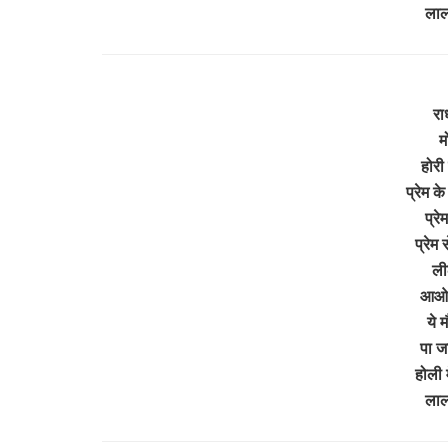
ला
रा
म
होरी
प्रेम के
प्रे
प्रेम 
ली
आओ 
ये 
पा ज
होली म
ला