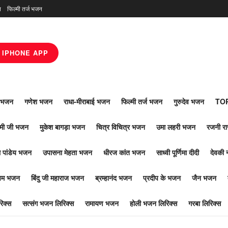
न
फिल्मी तर्ज भजन
IPHONE APP
ाँ भजन
गणेश भजन
राधा-मीराबाई भजन
फिल्मी तर्ज भजन
गुरुदेव भजन
TOP
ोमी जी भजन
मुकेश बागड़ा भजन
चित्र विचित्र भजन
उमा लहरी भजन
रजनी र
 पांडेय भजन
उपासना मेहता भजन
धीरज कांत भजन
साध्वी पूर्णिमा दीदी
देवकी 
ूपम भजन
बिंदु जी महाराज भजन
ब्रम्हानंद भजन
प्रदीप के भजन
जैन भजन
िक्स
सत्संग भजन लिरिक्स
रामायण भजन
होली भजन लिरिक्स
गरबा लिरिक्स