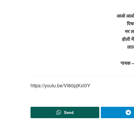
आओ आओ आ
पिच
भर ल
होली म
ला
गायक –
https://youtu.be/VI80pjKxl0Y
Send