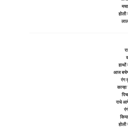
मचा
होली म
ला
रा
क
हाथों 
आज बचेग
रंग द
कान्हा
पिच
राधे आगे
रंग
किया
होली म