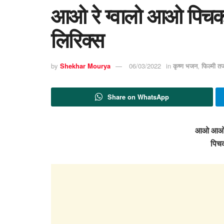
आओ रे ग्वालो आओ पिचक
लिरिक्स
by
Shekhar Mourya
06/03/2022
in
कृष्ण भजन
,
फिल्मी त
Share on WhatsApp
आओ आओ आ
पिच