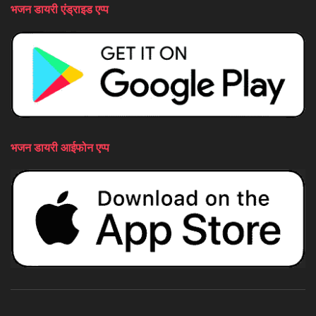
भजन डायरी एंड्राइड एप्प
भजन डायरी आईफोन एप्प