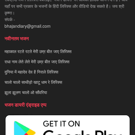
यहाँ पर सभी प्रकार के भजनों के हिंदी लिरिक्स और वीडियो देख सकते है। जय श्री
कृष्णा।
संपर्क -
bhajandiary@gmail.com
नवीनतम भजन
महाकाल रटते रटते मेरी उम्र बीत जाए लिरिक्स
राधा नाम लेते लेते मेरी उम्र बीत जाए लिरिक्स
दुनिया में महादेव देव है निराले लिरिक्स
चालो चालो साथीड़ो खाटू धाम रे लिरिक्स
झूला झूलण चालो ओ साँवरिया
भजन डायरी एंड्राइड एप्प