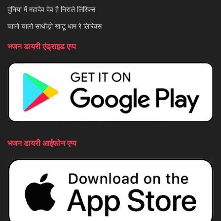
दुनिया में महादेव देव है निराले लिरिक्स
चालो चालो साथीड़ो खाटू धाम रे लिरिक्स
भजन डायरी एंड्राइड एप्प
भजन डायरी आईफोन एप्प