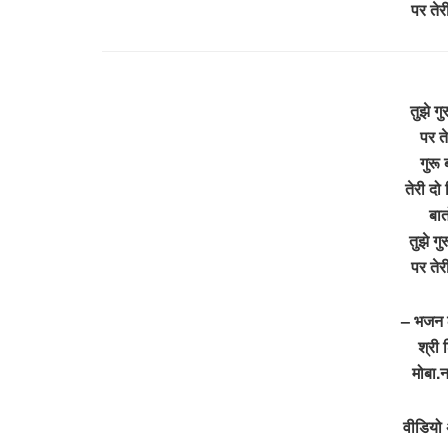
पर ते
तुझे ग
पर त
गुरू
तेरी दो
बात
तुझे ग
पर ते
– भजन ल
श्री 
मोबा
वीडियो