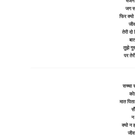
भजन 
जग स
फिर क्यो 
जी
तेरी दो
बात
तुझे ग
पर ते
सच्चा स
को
मात पिता
सँ
न
क्यो न 
जीव