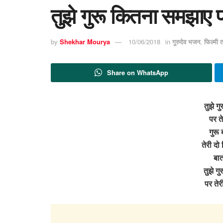
तुझे गुरू कितना समझाए
by
Shekhar Mourya
10/06/2018
in
गुरुदेव भजन
,
फिल्मी 
Share on WhatsApp
तुझे ग
पर त
गुरू
तेरी दो
बात
तुझे ग
पर ते