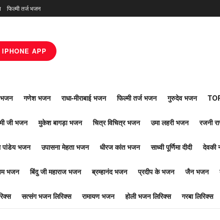
न
फिल्मी तर्ज भजन
IPHONE APP
ाँ भजन
गणेश भजन
राधा-मीराबाई भजन
फिल्मी तर्ज भजन
गुरुदेव भजन
TOP
ोमी जी भजन
मुकेश बागड़ा भजन
चित्र विचित्र भजन
उमा लहरी भजन
रजनी र
 पांडेय भजन
उपासना मेहता भजन
धीरज कांत भजन
साध्वी पूर्णिमा दीदी
देवकी 
ूपम भजन
बिंदु जी महाराज भजन
ब्रम्हानंद भजन
प्रदीप के भजन
जैन भजन
िक्स
सत्संग भजन लिरिक्स
रामायण भजन
होली भजन लिरिक्स
गरबा लिरिक्स