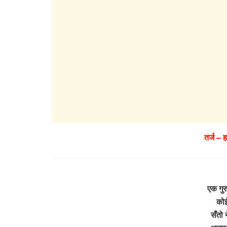
तर्ज – 
एक गुर
कोई
सँतो 