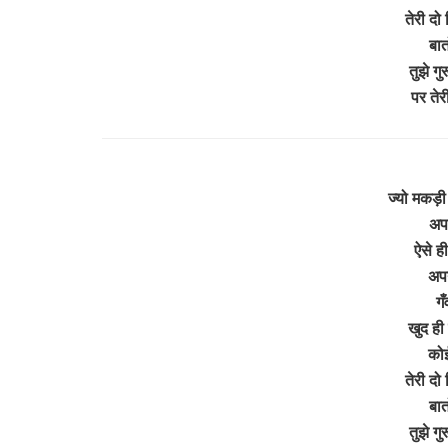
तेरी दो
बात
तुझे ग
पर ते
ज्यो मकड़ी
अपन
ऐसे ह
अपन
गँ
खुद ही
को
तेरी दो
बात
तुझे ग