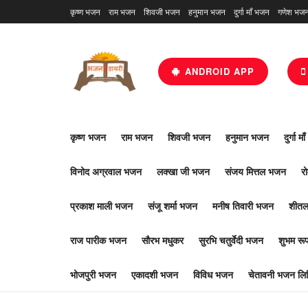
कृष्ण भजन
राम भजन
शिवजी भजन
हनुमान भजन
दुर्गा माँ भजन
गणेश भज
ANDROID APP
कृष्ण भजन
राम भजन
शिवजी भजन
हनुमान भजन
दुर्गा म
विनोद अग्रवाल भजन
लक्खा जी भजन
संजय मित्तल भजन
र
प्रकाश माली भजन
संजू शर्मा भजन
मनीष तिवारी भजन
शीतल
राज पारीक भजन
सौरभ मधुकर
सुरभि चतुर्वेदी भजन
शुभम र
भोजपुरी भजन
एकादशी भजन
विविध भजन
चेतावनी भजन लिर