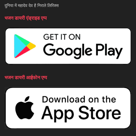
दुनिया में महादेव देव है निराले लिरिक्स
भजन डायरी एंड्राइड एप्प
भजन डायरी आईफोन एप्प