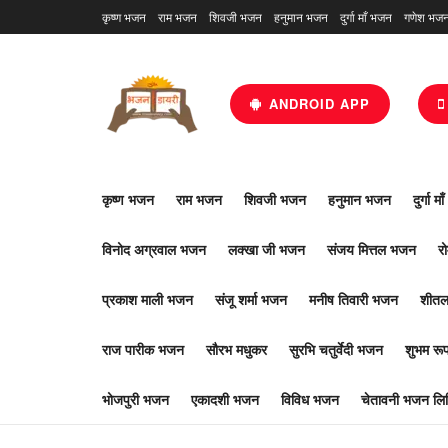
कृष्ण भजन
राम भजन
शिवजी भजन
हनुमान भजन
दुर्गा माँ भजन
गणेश भज
ANDROID APP
कृष्ण भजन
राम भजन
शिवजी भजन
हनुमान भजन
दुर्गा म
विनोद अग्रवाल भजन
लक्खा जी भजन
संजय मित्तल भजन
र
प्रकाश माली भजन
संजू शर्मा भजन
मनीष तिवारी भजन
शीतल
राज पारीक भजन
सौरभ मधुकर
सुरभि चतुर्वेदी भजन
शुभम र
भोजपुरी भजन
एकादशी भजन
विविध भजन
चेतावनी भजन लिर