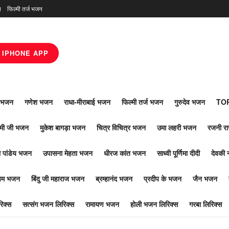
न
फिल्मी तर्ज भजन
IPHONE APP
ाँ भजन
गणेश भजन
राधा-मीराबाई भजन
फिल्मी तर्ज भजन
गुरुदेव भजन
TOP
ोमी जी भजन
मुकेश बागड़ा भजन
चित्र विचित्र भजन
उमा लहरी भजन
रजनी र
 पांडेय भजन
उपासना मेहता भजन
धीरज कांत भजन
साध्वी पूर्णिमा दीदी
देवकी 
ूपम भजन
बिंदु जी महाराज भजन
ब्रम्हानंद भजन
प्रदीप के भजन
जैन भजन
िक्स
सत्संग भजन लिरिक्स
रामायण भजन
होली भजन लिरिक्स
गरबा लिरिक्स