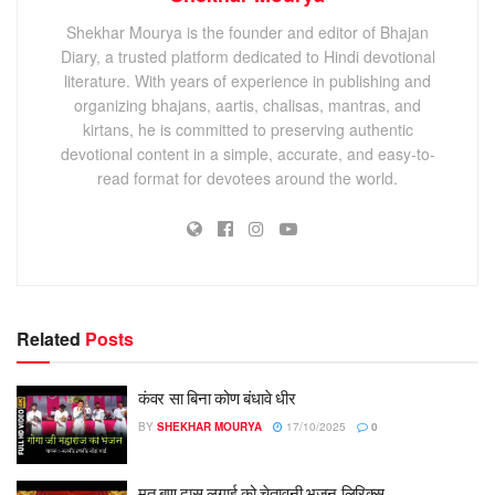
Shekhar Mourya is the founder and editor of Bhajan
Diary, a trusted platform dedicated to Hindi devotional
literature. With years of experience in publishing and
organizing bhajans, aartis, chalisas, mantras, and
kirtans, he is committed to preserving authentic
devotional content in a simple, accurate, and easy-to-
read format for devotees around the world.
Related
Posts
कंवर सा बिना कोण बंधावे धीर
BY
SHEKHAR MOURYA
17/10/2025
0
मत बण दास लुगाई को चेतावनी भजन लिरिक्स