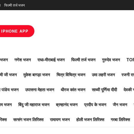
न
फिल्मी तर्ज भजन
IPHONE APP
ाँ भजन
गणेश भजन
राधा-मीराबाई भजन
फिल्मी तर्ज भजन
गुरुदेव भजन
TOP
ोमी जी भजन
मुकेश बागड़ा भजन
चित्र विचित्र भजन
उमा लहरी भजन
रजनी र
 पांडेय भजन
उपासना मेहता भजन
धीरज कांत भजन
साध्वी पूर्णिमा दीदी
देवकी 
ूपम भजन
बिंदु जी महाराज भजन
ब्रम्हानंद भजन
प्रदीप के भजन
जैन भजन
िक्स
सत्संग भजन लिरिक्स
रामायण भजन
होली भजन लिरिक्स
गरबा लिरिक्स