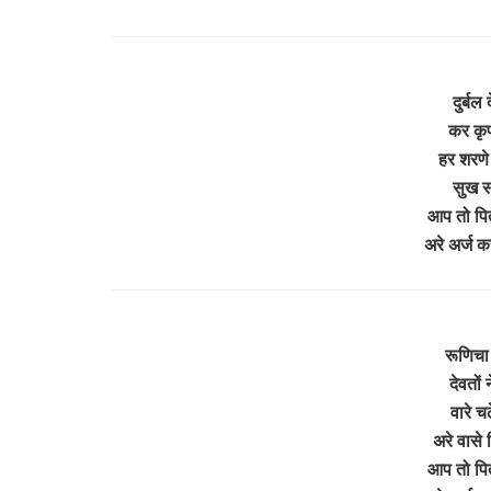
दुर्बल
कर कृ
हर शरणे
सुख सम
आप तो पित
अरे अर्ज 
रूणिचा 
देवतों
वारे च
अरे वासे 
आप तो पित