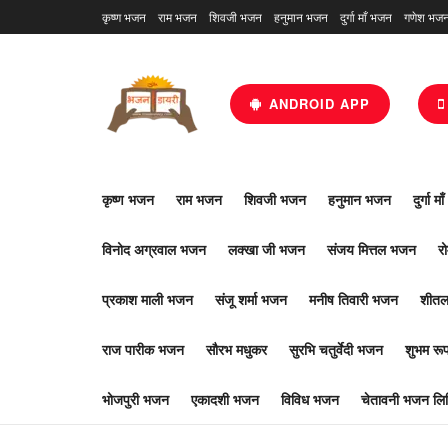
कृष्ण भजन
राम भजन
शिवजी भजन
हनुमान भजन
दुर्गा माँ भजन
गणेश भज
ANDROID APP
कृष्ण भजन
राम भजन
शिवजी भजन
हनुमान भजन
दुर्गा म
विनोद अग्रवाल भजन
लक्खा जी भजन
संजय मित्तल भजन
र
प्रकाश माली भजन
संजू शर्मा भजन
मनीष तिवारी भजन
शीतल
राज पारीक भजन
सौरभ मधुकर
सुरभि चतुर्वेदी भजन
शुभम र
भोजपुरी भजन
एकादशी भजन
विविध भजन
चेतावनी भजन लिर