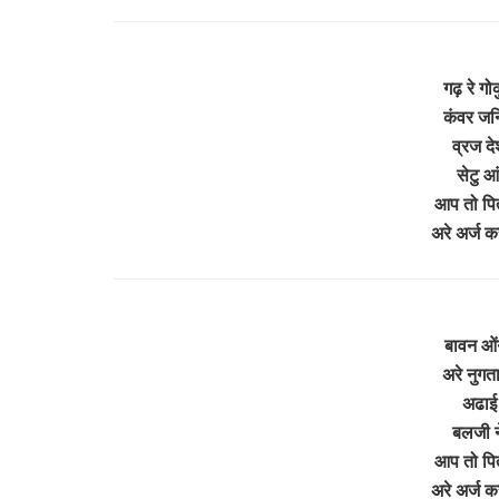
गढ़ रे गो
कंवर जन्
व्रज दे
सेटु आ
आप तो पित
अरे अर्ज 
बावन ओंग
अरे नुगत
अढाई 
बलजी ने
आप तो पित
अरे अर्ज 