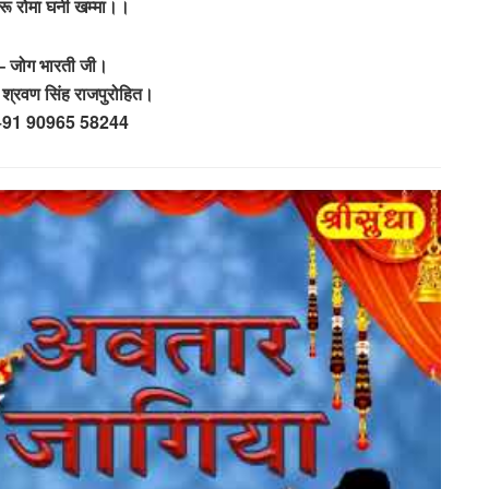
करू रोमा घनी खम्मा।।
– जोग भारती जी।
 श्रवण सिंह राजपुरोहित।
– +91 90965 58244