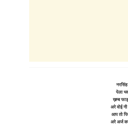
नरसिंह
पेला भव
ख़म्ब फाड़
अरे वोई न
आप तो पित
अरे अर्ज 