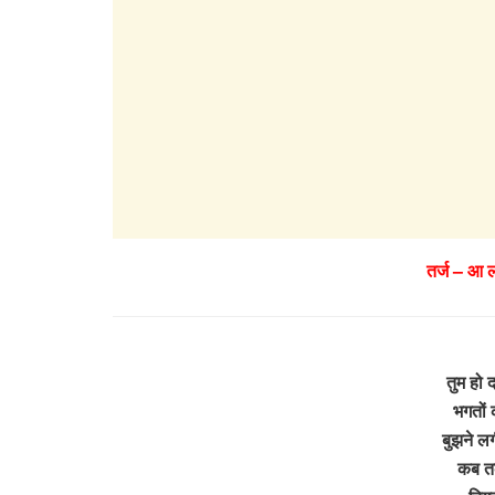
तर्ज – आ 
तुम हो 
भगतों 
बुझने लगी
कब तक