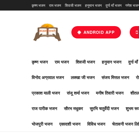
कृष्ण भजन
राम भजन
शिवजी भजन
हनुमान भजन
दुर्गा माँ भजन
गणेश भज
ANDROID APP
कृष्ण भजन
राम भजन
शिवजी भजन
हनुमान भजन
दुर्गा म
विनोद अग्रवाल भजन
लक्खा जी भजन
संजय मित्तल भजन
र
प्रकाश माली भजन
संजू शर्मा भजन
मनीष तिवारी भजन
शीतल
राज पारीक भजन
सौरभ मधुकर
सुरभि चतुर्वेदी भजन
शुभम र
भोजपुरी भजन
एकादशी भजन
विविध भजन
चेतावनी भजन लिर