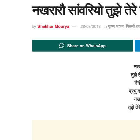
नखरारौ सांवरियो तुझे तेर
by
Shekhar Mourya
28/03/2018
in
कृष्ण भजन
,
फिल्मी त
Share on WhatsApp
नखर
तुझे त
नैन
प्रभु 
नखर
तुझे ते