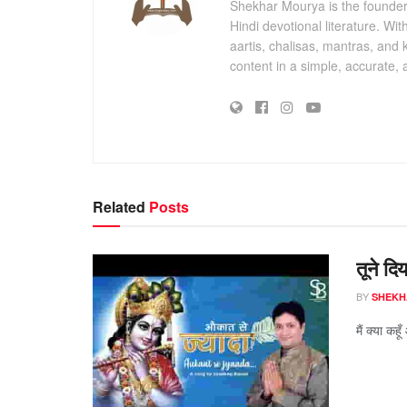
Shekhar Mourya is the founder 
Hindi devotional literature. Wi
aartis, chalisas, mantras, and 
content in a simple, accurate,
Related
Posts
तूने दि
BY
SHEKH
मैं क्या कहू