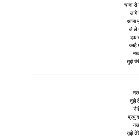
चन्दा से 
लागे 
आजा मु
ले ले
इक 
काहै 
नखर
तुझे ते
नखर
तुझे त
नैन
प्रभु 
नखर
तुझे ते