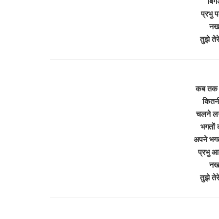
बिगड
प्रभु प
नखर
तुझे ते
कब तक र
कितनी 
चलने लग
भगतों 
अपने भगत
प्रभु 
नखर
तुझे ते