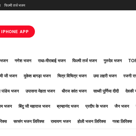
न
फिल्मी तर्ज भजन
IPHONE APP
ाँ भजन
गणेश भजन
राधा-मीराबाई भजन
फिल्मी तर्ज भजन
गुरुदेव भजन
TOP
ोमी जी भजन
मुकेश बागड़ा भजन
चित्र विचित्र भजन
उमा लहरी भजन
रजनी र
 पांडेय भजन
उपासना मेहता भजन
धीरज कांत भजन
साध्वी पूर्णिमा दीदी
देवकी 
ूपम भजन
बिंदु जी महाराज भजन
ब्रम्हानंद भजन
प्रदीप के भजन
जैन भजन
िक्स
सत्संग भजन लिरिक्स
रामायण भजन
होली भजन लिरिक्स
गरबा लिरिक्स