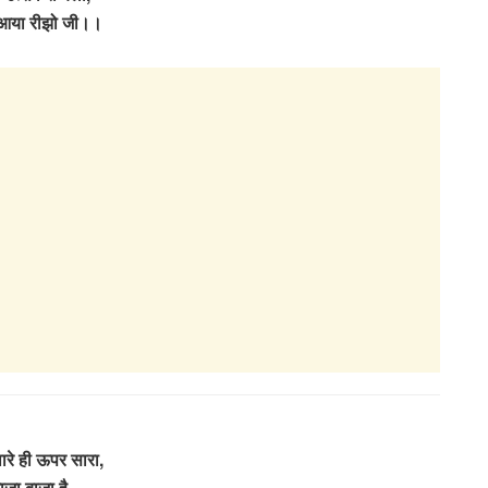
 आया रीझो जी।।
ारे ही ऊपर सारा,
ाजा बाजा है,