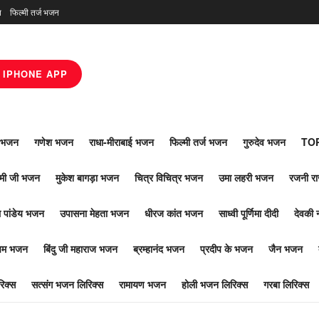
न
फिल्मी तर्ज भजन
IPHONE APP
ाँ भजन
गणेश भजन
राधा-मीराबाई भजन
फिल्मी तर्ज भजन
गुरुदेव भजन
TOP
ोमी जी भजन
मुकेश बागड़ा भजन
चित्र विचित्र भजन
उमा लहरी भजन
रजनी र
 पांडेय भजन
उपासना मेहता भजन
धीरज कांत भजन
साध्वी पूर्णिमा दीदी
देवकी 
ूपम भजन
बिंदु जी महाराज भजन
ब्रम्हानंद भजन
प्रदीप के भजन
जैन भजन
िक्स
सत्संग भजन लिरिक्स
रामायण भजन
होली भजन लिरिक्स
गरबा लिरिक्स