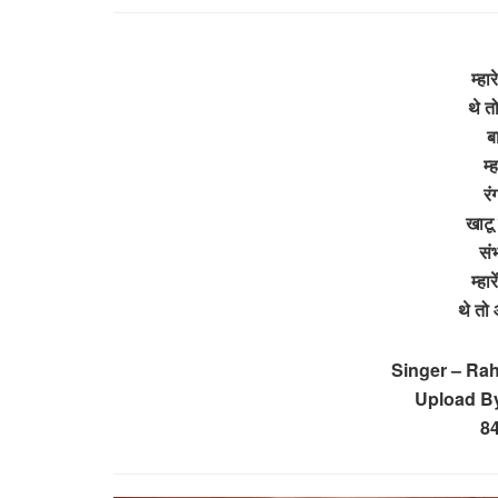
म्हा
थे त
ब
म्
रं
खाटू 
सं
म्हार
थे तो
Singer – Ra
Upload By
8