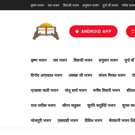
कृष्ण भजन
राम भजन
शिवजी भजन
हनुमान भजन
दुर्गा माँ भजन
गणेश भज
ANDROID APP
कृष्ण भजन
राम भजन
शिवजी भजन
हनुमान भजन
दुर्गा म
विनोद अग्रवाल भजन
लक्खा जी भजन
संजय मित्तल भजन
र
प्रकाश माली भजन
संजू शर्मा भजन
मनीष तिवारी भजन
शीतल
राज पारीक भजन
सौरभ मधुकर
सुरभि चतुर्वेदी भजन
शुभम र
भोजपुरी भजन
एकादशी भजन
विविध भजन
चेतावनी भजन लिर