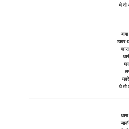
थे तो
बाबा
टाबर था
म्हार
थार
म्ह
लग
म्हार
थे तो
थारा 
जाकी