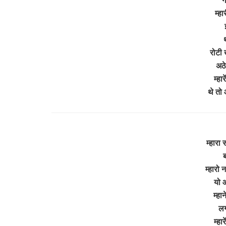
म्ह
थ
रोटी 
अठे
म्हार
थे तो
म्हारा
ब
म्हारो 
यो आ
म्हा
लग
म्हार