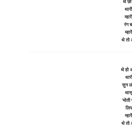
थे छो
थारी
म्हा
रंग 
म्हार
थे तो
थे हो
थारी
सुन लो
थासू
‘मोती 
लिप
म्हार
थे तो