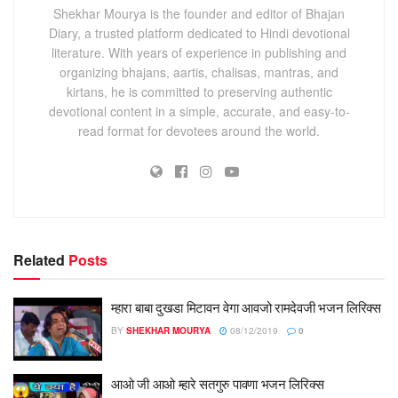
Shekhar Mourya is the founder and editor of Bhajan
Diary, a trusted platform dedicated to Hindi devotional
literature. With years of experience in publishing and
organizing bhajans, aartis, chalisas, mantras, and
kirtans, he is committed to preserving authentic
devotional content in a simple, accurate, and easy-to-
read format for devotees around the world.
Related
Posts
म्हारा बाबा दुखडा मिटावन वेगा आवजो रामदेवजी भजन लिरिक्स
BY
SHEKHAR MOURYA
08/12/2019
0
आओ जी आओ म्हारे सतगुरु पावणा भजन लिरिक्स