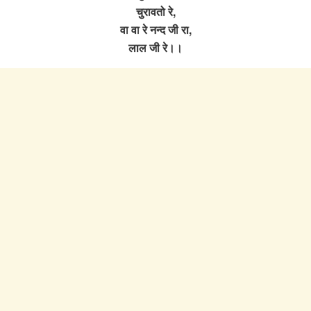
चुरावतो रे,
वा वा रे नन्द जी रा,
लाल जी रे।।