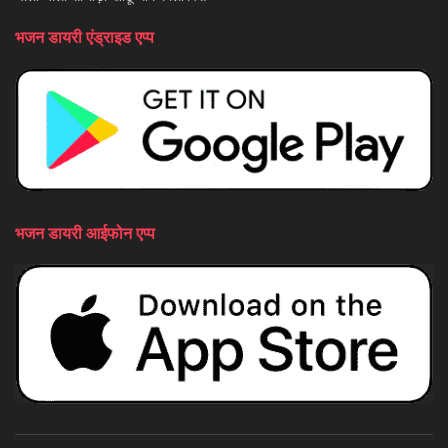
भजन डायरी एंड्राइड एप्प
भजन डायरी आईफोन एप्प