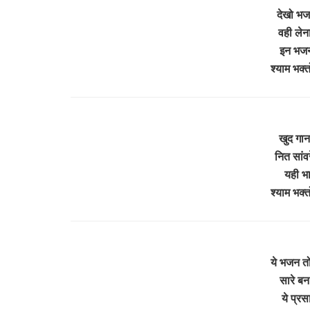
देखो भजन
वही लेना
इन भजनो
श्याम भक्त
खुद गान
नित सांवर
यही भा
श्याम भक्त
ये भजन तो
सारे बन
ये प्रस