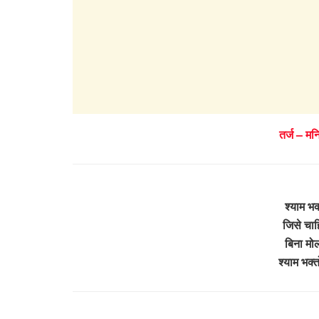
तर्ज – मन
श्याम भक
जिसे चाह
बिना मोल 
श्याम भक्त