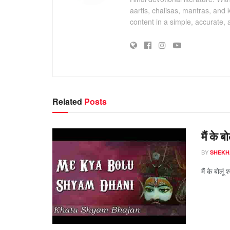
aartis, chalisas, mantras, and 
content in a simple, accurate,
Related
Posts
मैं के 
BY
SHEKH
मैं के बोलू