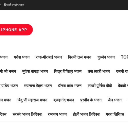
न
फिल्मी तर्ज भजन
IPHONE APP
ाँ भजन
गणेश भजन
राधा-मीराबाई भजन
फिल्मी तर्ज भजन
गुरुदेव भजन
TOP
ोमी जी भजन
मुकेश बागड़ा भजन
चित्र विचित्र भजन
उमा लहरी भजन
रजनी र
 पांडेय भजन
उपासना मेहता भजन
धीरज कांत भजन
साध्वी पूर्णिमा दीदी
देवकी 
ूपम भजन
बिंदु जी महाराज भजन
ब्रम्हानंद भजन
प्रदीप के भजन
जैन भजन
िक्स
सत्संग भजन लिरिक्स
रामायण भजन
होली भजन लिरिक्स
गरबा लिरिक्स