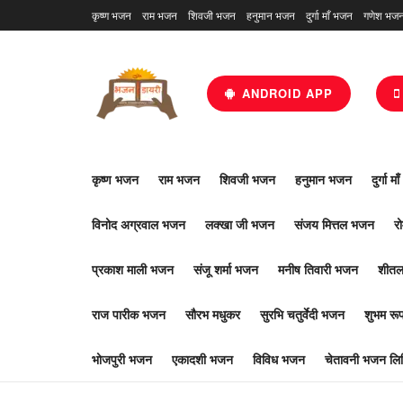
कृष्ण भजन
राम भजन
शिवजी भजन
हनुमान भजन
दुर्गा माँ भजन
गणेश भज
ANDROID APP
कृष्ण भजन
राम भजन
शिवजी भजन
हनुमान भजन
दुर्गा म
विनोद अग्रवाल भजन
लक्खा जी भजन
संजय मित्तल भजन
र
प्रकाश माली भजन
संजू शर्मा भजन
मनीष तिवारी भजन
शीतल
राज पारीक भजन
सौरभ मधुकर
सुरभि चतुर्वेदी भजन
शुभम र
भोजपुरी भजन
एकादशी भजन
विविध भजन
चेतावनी भजन लिर