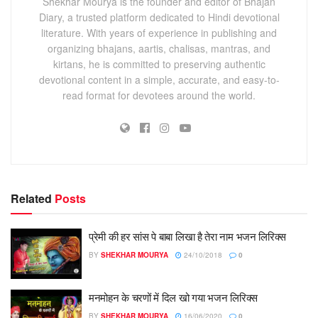
Shekhar Mourya is the founder and editor of Bhajan
Diary, a trusted platform dedicated to Hindi devotional
literature. With years of experience in publishing and
organizing bhajans, aartis, chalisas, mantras, and
kirtans, he is committed to preserving authentic
devotional content in a simple, accurate, and easy-to-
read format for devotees around the world.
Related
Posts
प्रेमी की हर सांस पे बाबा लिखा है तेरा नाम भजन लिरिक्स
BY
SHEKHAR MOURYA
24/10/2018
0
मनमोहन के चरणों में दिल खो गया भजन लिरिक्स
BY
SHEKHAR MOURYA
16/06/2020
0