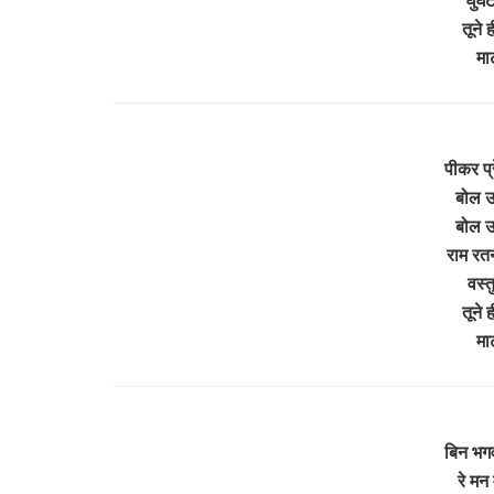
तूने 
मा
पीकर प्
बोल उ
बोल उ
राम रतन
वस्त
तूने 
मा
बिन भग
रे मन