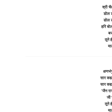
श्री चै
डोल डो
डोल डो
हरि बो
बज
तूने 
मा
क्षणभं
सार कह्य
सार कह्य
‘जैन रा
जी 
तूने 
मा