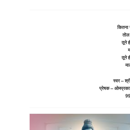
कितना 
तोल 
तूने 
म
तूने 
मा
स्वर – श्
प्रेषक – ओमप्रकाश
9