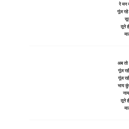
रे मन 
गूंज रह
सू
तूने 
मा
अब तो 
गूंज र
गूंज र
भाय कु
नाम
तूने 
मा