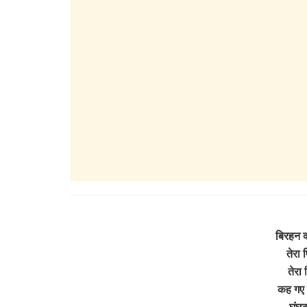
बिरहन क्
तेरा प
तेरा 
कह गए 
घुंघ