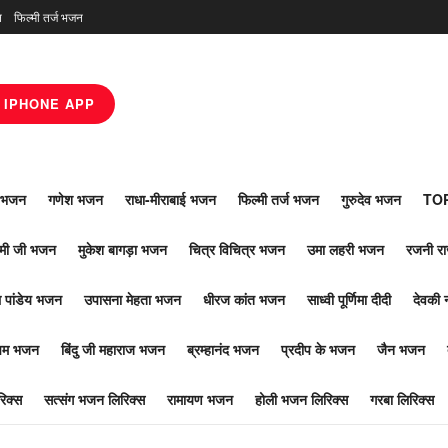
न
फिल्मी तर्ज भजन
IPHONE APP
ाँ भजन
गणेश भजन
राधा-मीराबाई भजन
फिल्मी तर्ज भजन
गुरुदेव भजन
TOP
ोमी जी भजन
मुकेश बागड़ा भजन
चित्र विचित्र भजन
उमा लहरी भजन
रजनी र
 पांडेय भजन
उपासना मेहता भजन
धीरज कांत भजन
साध्वी पूर्णिमा दीदी
देवकी 
ूपम भजन
बिंदु जी महाराज भजन
ब्रम्हानंद भजन
प्रदीप के भजन
जैन भजन
िक्स
सत्संग भजन लिरिक्स
रामायण भजन
होली भजन लिरिक्स
गरबा लिरिक्स