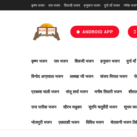
कृष्ण भजन
राम भजन
शिवजी भजन
हनुमान भजन
दुर्गा माँ भजन
गणेश भज
ANDROID APP
कृष्ण भजन
राम भजन
शिवजी भजन
हनुमान भजन
दुर्गा म
विनोद अग्रवाल भजन
लक्खा जी भजन
संजय मित्तल भजन
र
प्रकाश माली भजन
संजू शर्मा भजन
मनीष तिवारी भजन
शीतल
राज पारीक भजन
सौरभ मधुकर
सुरभि चतुर्वेदी भजन
शुभम र
भोजपुरी भजन
एकादशी भजन
विविध भजन
चेतावनी भजन लिर