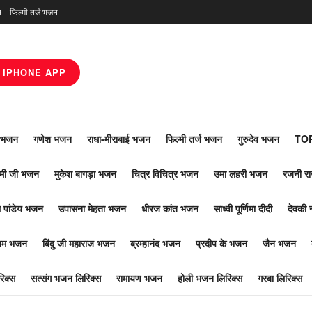
न
फिल्मी तर्ज भजन
IPHONE APP
ाँ भजन
गणेश भजन
राधा-मीराबाई भजन
फिल्मी तर्ज भजन
गुरुदेव भजन
TOP
ोमी जी भजन
मुकेश बागड़ा भजन
चित्र विचित्र भजन
उमा लहरी भजन
रजनी र
 पांडेय भजन
उपासना मेहता भजन
धीरज कांत भजन
साध्वी पूर्णिमा दीदी
देवकी 
ूपम भजन
बिंदु जी महाराज भजन
ब्रम्हानंद भजन
प्रदीप के भजन
जैन भजन
िक्स
सत्संग भजन लिरिक्स
रामायण भजन
होली भजन लिरिक्स
गरबा लिरिक्स