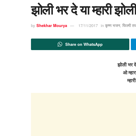
झोली भर दे या म्हारी झोल
by
Shekhar Mourya
17/11/2017
in
कृष्ण भजन
,
फिल्मी त
Share on WhatsApp
झोली भर दे
ओ म्हार
म्हा