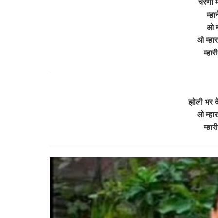
चरणा मे
म्हा
ओ म्
ओ म्हार
म्हा
झोली भर दे
ओ म्हार
म्हा