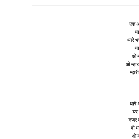
एक आ
था
थारे भर
था
ओ म्
ओ म्हार
म्हा
थारे 
घर म
नजर द
वो म
ओ म्