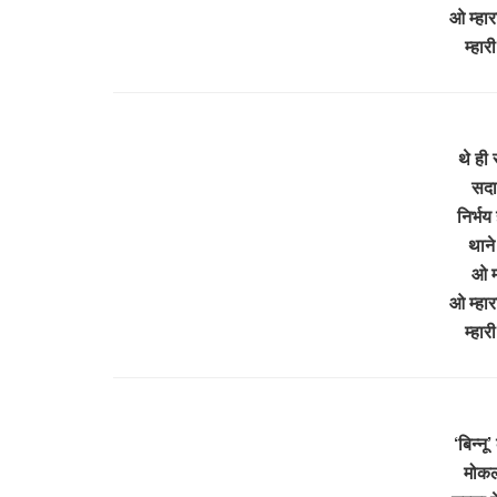
ओ म्हार
म्हा
थे ही
सदा
निर्भय
थाने 
ओ म्
ओ म्हार
म्हा
‘बिन्नू
मोकलो