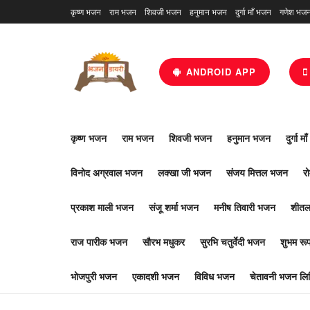
कृष्ण भजन
राम भजन
शिवजी भजन
हनुमान भजन
दुर्गा माँ भजन
गणेश भज
ANDROID APP
कृष्ण भजन
राम भजन
शिवजी भजन
हनुमान भजन
दुर्गा म
विनोद अग्रवाल भजन
लक्खा जी भजन
संजय मित्तल भजन
र
प्रकाश माली भजन
संजू शर्मा भजन
मनीष तिवारी भजन
शीतल
राज पारीक भजन
सौरभ मधुकर
सुरभि चतुर्वेदी भजन
शुभम र
भोजपुरी भजन
एकादशी भजन
विविध भजन
चेतावनी भजन लिर