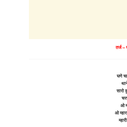
तर्ज –
घणे चा
थान
सारो कु
चरण
ओ म्
ओ म्हार
म्हा