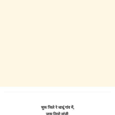
चुरू जिले रे धाधूं गांव में,
जन्म लियो मांजी,