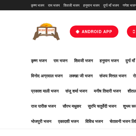
कृष्ण भजन
राम भजन
शिवजी भजन
हनुमान भजन
दुर्गा माँ भजन
गणेश भज
ANDROID APP
कृष्ण भजन
राम भजन
शिवजी भजन
हनुमान भजन
दुर्गा म
विनोद अग्रवाल भजन
लक्खा जी भजन
संजय मित्तल भजन
र
प्रकाश माली भजन
संजू शर्मा भजन
मनीष तिवारी भजन
शीतल
राज पारीक भजन
सौरभ मधुकर
सुरभि चतुर्वेदी भजन
शुभम र
भोजपुरी भजन
एकादशी भजन
विविध भजन
चेतावनी भजन लिर