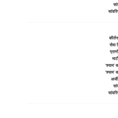
सां
सांवर
कीर्त
सेवा 
प्राण
माट
‘श्याम’ 
‘श्याम’ 
अर्जी
सां
सांवर