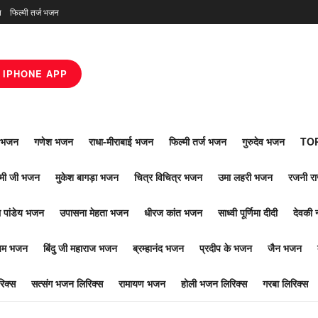
न
फिल्मी तर्ज भजन
IPHONE APP
ाँ भजन
गणेश भजन
राधा-मीराबाई भजन
फिल्मी तर्ज भजन
गुरुदेव भजन
TOP
ोमी जी भजन
मुकेश बागड़ा भजन
चित्र विचित्र भजन
उमा लहरी भजन
रजनी र
 पांडेय भजन
उपासना मेहता भजन
धीरज कांत भजन
साध्वी पूर्णिमा दीदी
देवकी 
ूपम भजन
बिंदु जी महाराज भजन
ब्रम्हानंद भजन
प्रदीप के भजन
जैन भजन
िक्स
सत्संग भजन लिरिक्स
रामायण भजन
होली भजन लिरिक्स
गरबा लिरिक्स