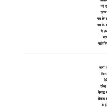
जो सो
काम 
गम के 
गम के 
ये छ
सां
सांवर
जहाँ भ
मिलत
मेर
खेल 
केवट 
केवट 
ये ह