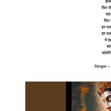
हाथ 
फिर भी
पांव
फिर 
हर पल 
हर पल 
ये ए
सां
सांवर
Singer –