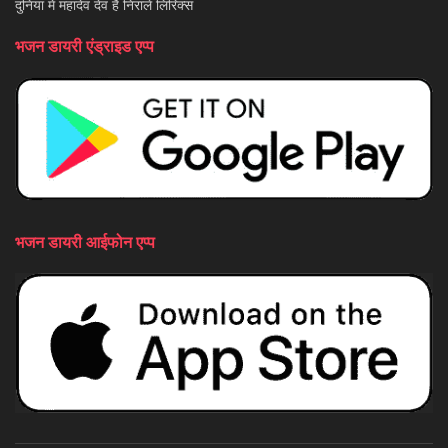
दुनिया में महादेव देव है निराले लिरिक्स
भजन डायरी एंड्राइड एप्प
भजन डायरी आईफोन एप्प