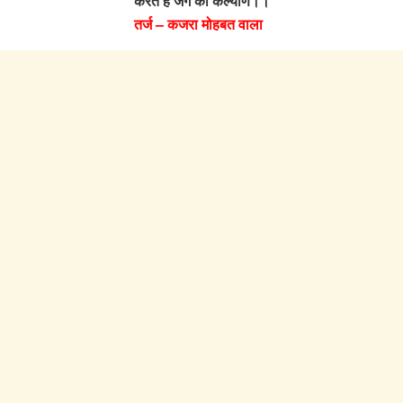
करते है जग का कल्याण।।
तर्ज – कजरा मोहबत वाला