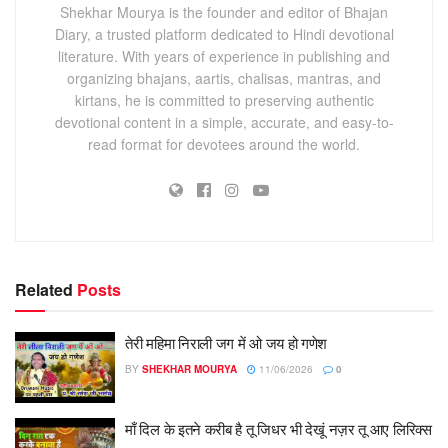
Shekhar Mourya is the founder and editor of Bhajan
Diary, a trusted platform dedicated to Hindi devotional
literature. With years of experience in publishing and
organizing bhajans, aartis, chalisas, mantras, and
kirtans, he is committed to preserving authentic
devotional content in a simple, accurate, and easy-to-
read format for devotees around the world.
Related
Posts
तेरी महिमा निराली जग में ओ जय हो गणेश
BY
SHEKHAR MOURYA
11/06/2026
0
माँ दिल के इतने करीब है तू जिधर भी देखूं नज़र तू आए लिरिक्स