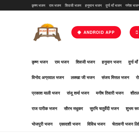
कृष्ण भजन
राम भजन
शिवजी भजन
हनुमान भजन
दुर्गा माँ भजन
गणेश भज
ANDROID APP
कृष्ण भजन
राम भजन
शिवजी भजन
हनुमान भजन
दुर्गा म
विनोद अग्रवाल भजन
लक्खा जी भजन
संजय मित्तल भजन
र
प्रकाश माली भजन
संजू शर्मा भजन
मनीष तिवारी भजन
शीतल
राज पारीक भजन
सौरभ मधुकर
सुरभि चतुर्वेदी भजन
शुभम र
भोजपुरी भजन
एकादशी भजन
विविध भजन
चेतावनी भजन लिर