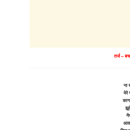
तर्ज – ब
ना 
मेरे
काग
झूम
नै
आकर 