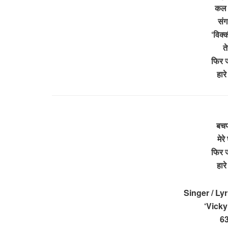
कल स
संग
‘विक्
ते
फिर ज
हारे
बचप
मेरे
फिर ज
हारे
Singer / Ly
‘Vick
6