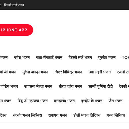
न
फिल्मी तर्ज भजन
IPHONE APP
ाँ भजन
गणेश भजन
राधा-मीराबाई भजन
फिल्मी तर्ज भजन
गुरुदेव भजन
TOP
ोमी जी भजन
मुकेश बागड़ा भजन
चित्र विचित्र भजन
उमा लहरी भजन
रजनी र
 पांडेय भजन
उपासना मेहता भजन
धीरज कांत भजन
साध्वी पूर्णिमा दीदी
देवकी 
ूपम भजन
बिंदु जी महाराज भजन
ब्रम्हानंद भजन
प्रदीप के भजन
जैन भजन
िक्स
सत्संग भजन लिरिक्स
रामायण भजन
होली भजन लिरिक्स
गरबा लिरिक्स