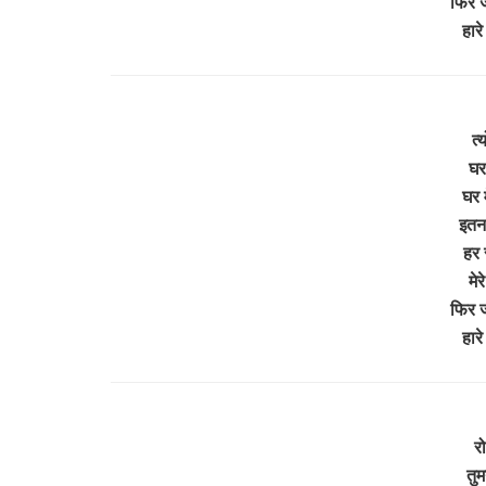
फिर ज
हारे
त्य
घर
घर 
इतना
हर र
मेर
फिर ज
हारे
रो
तुम